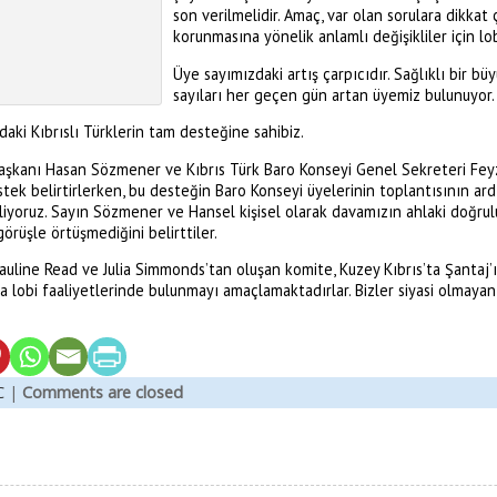
son verilmelidir. Amaç, var olan sorulara dikkat
korunmasına yönelik anlamlı değişikliler için lob
Üye sayımızdaki artış çarpıcıdır. Sağlıklı bir 
sayıları her geçen gün artan üyemiz bulunuyor.
aki Kıbrıslı Türklerin tam desteğine sahibiz.
i Başkanı Hasan Sözmener ve Kıbrıs Türk Baro Konseyi Genel Sekreteri Fe
estek belirtirlerken, bu desteğin Baro Konseyi üyelerinin toplantısının a
liyoruz. Sayın Sözmener ve Hansel kişisel olarak davamızın ahlaki doğrul
rüşle örtüşmediğini belirttiler.
Pauline Read ve Julia Simmonds’tan oluşan komite, Kuzey Kıbrıs’ta Şantaj
a lobi faaliyetlerinde bulunmayı amaçlamaktadırlar. Bizler siyasi olmayan
C
|
Comments are closed