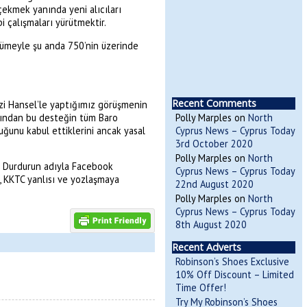
 çekmek yanında yeni alıcıları
i çalışmaları yürütmektir.
büyümeyle şu anda 750’nin üzerinde
Recent Comments
yzi Hansel’le yaptığımız görüşmenin
rdından bu desteğin tüm Baro
Polly Marples
on
North
uğunu kabul ettiklerini ancak yasal
Cyprus News – Cyprus Today
3rd October 2020
Polly Marples
on
North
’ı Durdurun adıyla Facebook
Cyprus News – Cyprus Today
, KKTC yanlısı ve yozlaşmaya
22nd August 2020
Polly Marples
on
North
Cyprus News – Cyprus Today
8th August 2020
Recent Adverts
Robinson’s Shoes Exclusive
10% Off Discount – Limited
Time Offer!
Try My Robinson’s Shoes