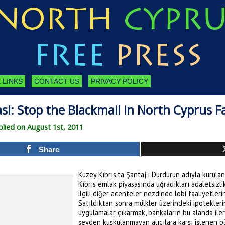
 LINKS
CONTACT US
PRIVACY POLICY
si: Stop the Blackmail in North Cyprus 
ied on August 1st, 2011
Share
Kuzey Kıbrıs’ta Şantaj’ı Durdurun adıyla kurula
Kıbrıs emlak piyasasında uğradıkları adaletsizl
ilgili diğer acenteler nezdinde lobi faaliyetle
Satıldıktan sonra mülkler üzerindeki ipoteklerin
uygulamalar çıkarmak, bankaların bu alanda ileri 
şeyden kuşkulanmayan alıcılara karşı işlenen bü